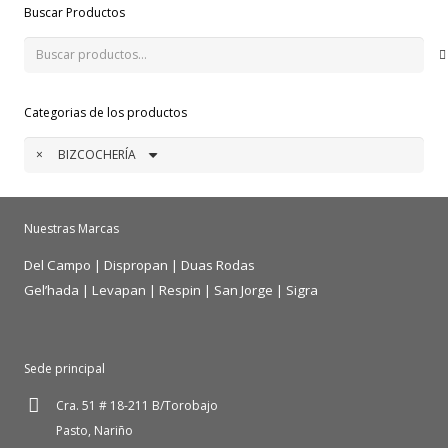
Buscar Productos
Buscar
por:
Categorias de los productos
×
BIZCOCHERÍA
Nuestras Marcas
Del Campo
|
Dispropan
|
Duas Rodas
Gel’hada
|
Levapan
|
Respin
|
San Jorge
|
Sigra
Sede principal
Cra. 51 # 18-211 B/Torobajo
Pasto, Nariño