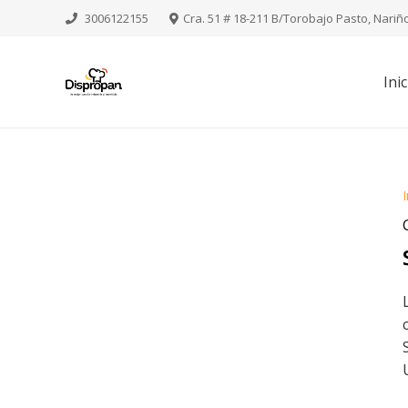
3006122155
Cra. 51 # 18-211 B/Torobajo Pasto, Nariñ
Inic
I