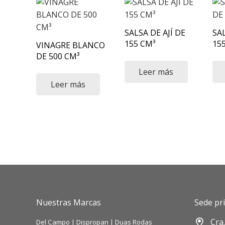
SALSA DE AJÍ DE
SA
155 CM³
155
VINAGRE BLANCO
DE 500 CM³
Leer más
Leer más
Nuestras Marcas
Sede pri
Cra
Del Campo
|
Dispropan
|
Duas Rodas