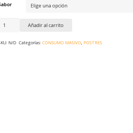
Sabor
GELATINA
Añadir al carrito
DE
35
SKU:
N/D
Categorías:
CONSUMO MASIVO
,
POSTRES
GR
cantidad