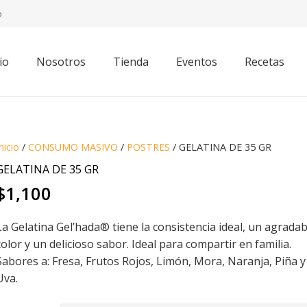
o
io
Nosotros
Tienda
Eventos
Recetas
nicio
/
CONSUMO MASIVO
/
POSTRES
/ GELATINA DE 35 GR
GELATINA DE 35 GR
$
1,100
La Gelatina Gel’hada® tiene la consistencia ideal, un agradab
color y un delicioso sabor. Ideal para compartir en familia.
Sabores a: Fresa, Frutos Rojos, Limón, Mora, Naranja, Piña y
Uva.