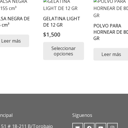
LSA NEGRA DE
GELATINA LIGHT
 cm³
DE 12 GR
POLVO PARA
HORNEAR DE 8
$
1,500
GR
Leer más
Seleccionar
opciones
Leer más
Este
producto
tiene
múltiples
variantes.
Las
opciones
se
ncipal
Síguenos
pueden
. 51 # 18-211 B/Torobajo
elegir