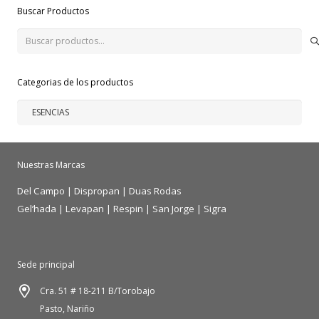
Buscar Productos
Buscar
por:
Categorias de los productos
Nuestras Marcas
Del Campo
|
Dispropan
|
Duas Rodas
Gel’hada
|
Levapan
|
Respin
|
San Jorge
|
Sigra
Sede principal
Cra. 51 # 18-211 B/Torobajo
Pasto, Nariño