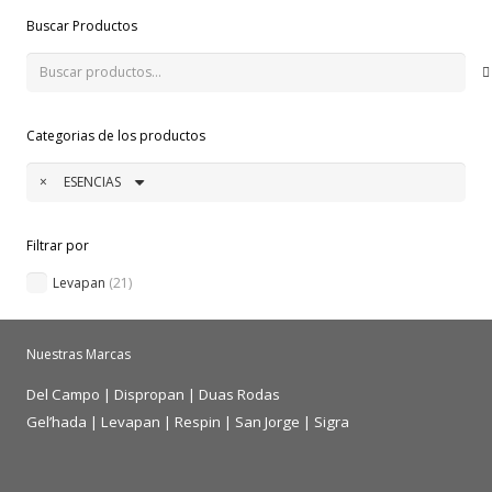
Buscar Productos
Buscar
por:
Categorias de los productos
×
ESENCIAS
Filtrar por
Levapan
(21)
Nuestras Marcas
Del Campo
|
Dispropan
|
Duas Rodas
Gel’hada
|
Levapan
|
Respin
|
San Jorge
|
Sigra