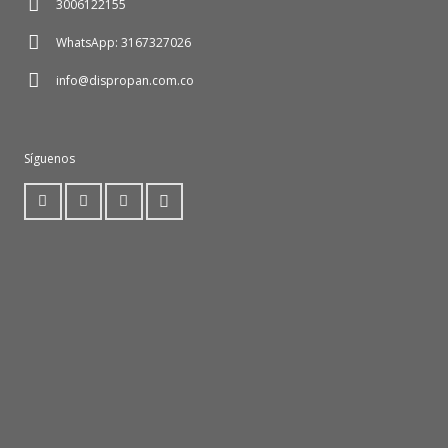
3006122155
WhatsApp: 3167327026
info@dispropan.com.co
Síguenos