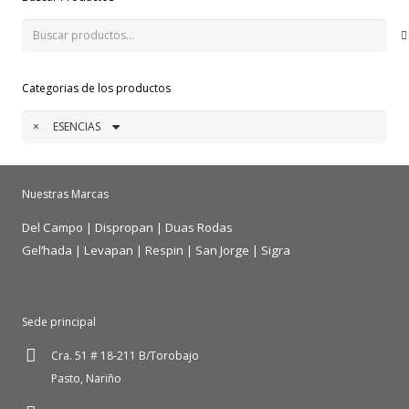
Buscar
por:
Categorias de los productos
×
ESENCIAS
Nuestras Marcas
Del Campo
|
Dispropan
|
Duas Rodas
Gel’hada
|
Levapan
|
Respin
|
San Jorge
|
Sigra
Sede principal
Cra. 51 # 18-211 B/Torobajo
Pasto, Nariño