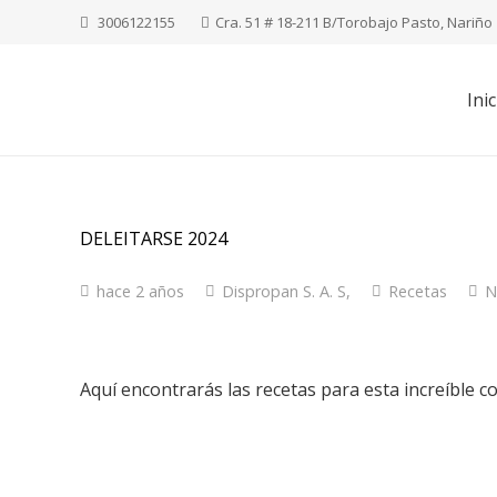
3006122155
Cra. 51 # 18-211 B/Torobajo Pasto, Nariño
Inic
DELEITARSE 2024
hace 2 años
Dispropan S. A. S,
Recetas
N
Aquí encontrarás las recetas para esta increíble 