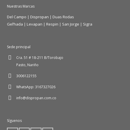
Nuestras Marcas
Del Campo
|
Dispropan
|
Duas Rodas
Gel’hada
|
Levapan
|
Respin
|
San Jorge
|
Sigra
Sede principal
Cra. 51 # 18-211 B/Torobajo
Pasto, Nariño
3006122155
WhatsApp: 3167327026
info@dispropan.com.co
Síguenos