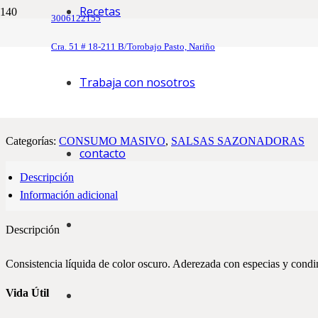
Recetas
3006122155
Inicio
/
CONSUMO MASIVO
/
SALSAS SAZONADORAS
/ SA
Cra. 51 # 18-211 B/Torobajo Pasto, Nariño
SALSA INGLESA DE 155 CM³
Trabaja con nosotros
La salsa inglesa San jorge® es un reforzador del sabor empleado en di
vacuno, ave o pescado.
Categorías:
CONSUMO MASIVO
,
SALSAS SAZONADORAS
contacto
Descripción
Información adicional
Descripción
Consistencia líquida de color oscuro. Aderezada con especias y condi
Vida Útil