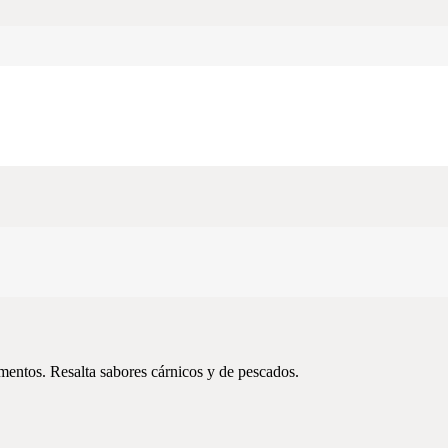
LSA INGLESA DE 155 CM³
versos platos, tanto cocidos como crudos. Esta salsa se utiliza en la co
mentos. Resalta sabores cárnicos y de pescados.