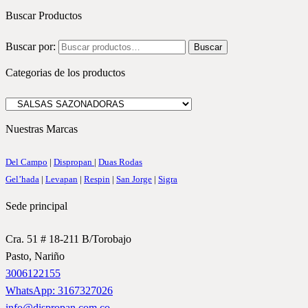
Buscar Productos
Buscar por:
Buscar
Categorias de los productos
Nuestras Marcas
Del Campo
|
Dispropan
|
Duas Rodas
Gel’hada
|
Levapan
|
Respin
|
San Jorge
|
Sigra
Sede principal
Cra. 51 # 18-211 B/Torobajo
Pasto, Nariño
3006122155
WhatsApp: 3167327026
info@dispropan.com.co