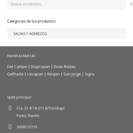
Buscar
por:
Categorias de los productos
Nuestras Marcas
Del Campo
|
Dispropan
|
Duas Rodas
Gel’hada
|
Levapan
|
Respin
|
San Jorge
|
Sigra
Sede principal
Cra. 51 # 18-211 B/Torobajo
Pasto, Nariño
3006122155