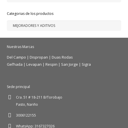
por:
Categorias de los productos
Nuestras Marcas
Del Campo
|
Dispropan
|
Duas Rodas
Gel’hada
|
Levapan
|
Respin
|
San Jorge
|
Sigra
Sede principal
Cra. 51 # 18-211 B/Torobajo
Pasto, Nariño
3006122155
WhatsApp: 3167327026