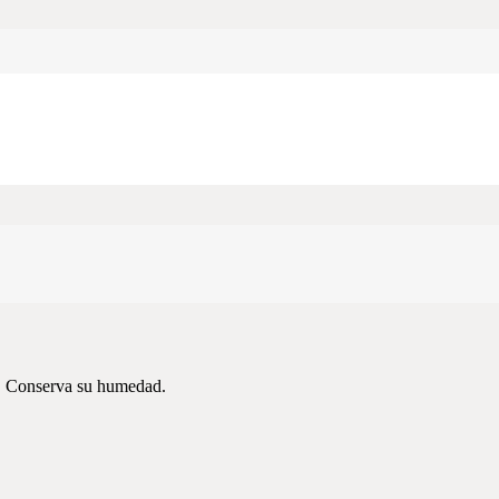
IZADA DE 1 KG
ductos de panadería, bizcochería, galletería y heladería.
me. Conserva su humedad.