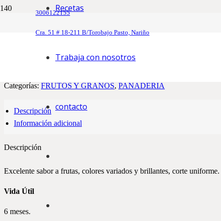
Recetas
3006122155
Inicio
/
PANADERIA
/
FRUTOS Y GRANOS
/ FRUTA CRISTAL
Cra. 51 # 18-211 B/Torobajo Pasto, Nariño
FRUTA CRISTALIZADA DE 1 KG
Trabaja con nosotros
Cubitos de fruta cristalizada especial para decoración y relleno de pro
Categorías:
FRUTOS Y GRANOS
,
PANADERIA
contacto
Descripción
Información adicional
Descripción
Excelente sabor a frutas, colores variados y brillantes, corte unifor
Vida Útil
6 meses.