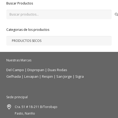
Buscar Productos
Buscar
por:
Categorias de los productos
Nuestras Marcas
Del Campo
|
Dispropan
|
Duas Rodas
Gel’hada
|
Levapan
|
Respin
|
San Jorge
|
Sigra
Sede principal
Cra. 51 # 18-211 B/Torobajo
Pasto, Nariño