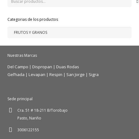
por:
Categorias de los productos
Nuestras Marcas
Del Campo
|
Dispropan
|
Duas Rodas
Gel’hada
|
Levapan
|
Respin
|
San Jorge
|
Sigra
Sede principal
Cra. 51 # 18-211 B/Torobajo
Pasto, Nariño
3006122155