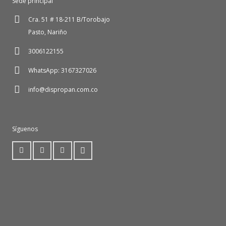
Sede principal
Cra. 51 # 18-211 B/Torobajo
Pasto, Nariño
3006122155
WhatsApp: 3167327026
info@dispropan.com.co
Síguenos